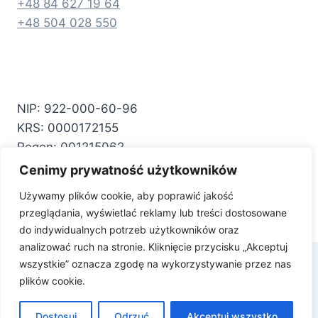
+48 84 627 19 64
+48 504 028 550
NIP: 922-000-60-96
KRS: 0000172155
Regon: 001215062
Cenimy prywatność użytkowników
Facebook
YouTube
Używamy plików cookie, aby poprawić jakość
przeglądania, wyświetlać reklamy lub treści dostosowane
do indywidualnych potrzeb użytkowników oraz
analizować ruch na stronie. Kliknięcie przycisku „Akceptuj
wszystkie” oznacza zgodę na wykorzystywanie przez nas
plików cookie.
© 2026 Spółdzielnia Mieszkaniowa Kresy w
Zamościu
Dostosuj
Odrzuć
Akceptuj wszystko